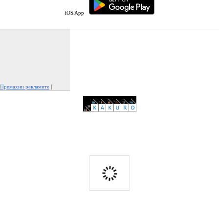
iOS App
Премахни рекламите
|
Докладвай тази реклама