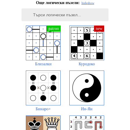
Още логически пъзели:
hide
show
Близалки
Куродоко
Бинаро+
Ин-Ян