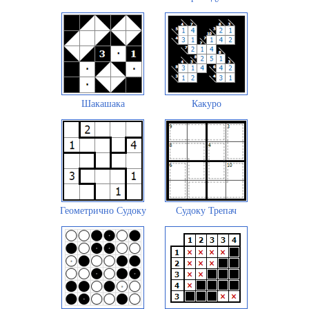
Шакашака
Какуро
Геометрично Судоку
Судоку Трепач