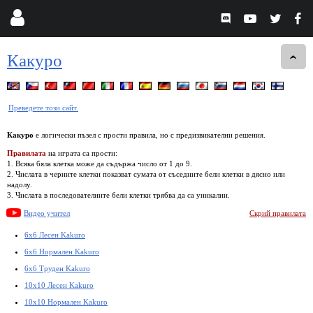
Какуро
Преведете този сайт.
Какуро
е логически пъзел с прости правила, но с предизвикателни решения.
Правилата
на играта са прости:
1. Всяка бяла клетка може да съдържа число от 1 до 9.
2. Числата в черните клетки показват сумата от съседните бели клетки в дясно или
надолу.
3. Числата в последователните бели клетки трябва да са уникални.
Видео учител
Скрий правилата
6x6 Лесен Kakuro
6x6 Нормален Kakuro
6x6 Труден Kakuro
10x10 Лесен Kakuro
10x10 Нормален Kakuro