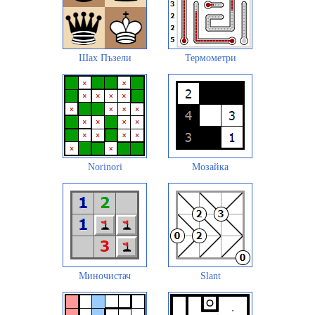
Шах Пъзели
Термометри
Norinori
Мозайка
Миночистач
Slant