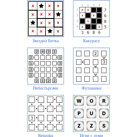
Звездна Битка
Какурасу
Небостъргачи
Футошики
Renzoku
Игри с думи