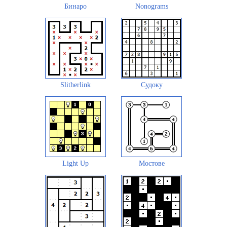
Бинаро
Nonograms
Slitherlink
Судоку
Light Up
Мостове